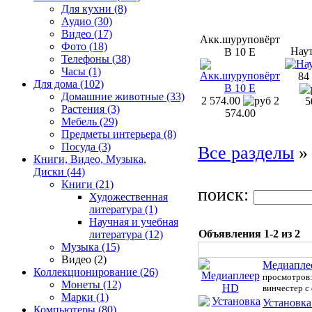
Для кухни (8)
Аудио (30)
Видео (17)
Акк.шуруповёрт
Фото (18)
Наут
B 10 E
Телефоны (38)
Часы (1)
84
Для дома (102)
Домашние животные (33)
2 574.00
2
5
Растения (3)
574.00
Мебель (29)
Предметы интерьера (8)
Посуда (3)
Все разделы
Книги, Видео, Музыка,
Диски (44)
Книги (21)
поиск:
Художественная
литература (1)
Научная и учебная
Объявления 1-2 из 2
литература (12)
Музыка (15)
Видео (2)
Медиапле
Коллекционирование (26)
просмотров:
Монеты (12)
винчестер с 
Марки (1)
Установка
Компьютеры (80)