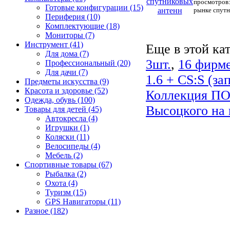
просмотров:
Готовые конфигурации (15)
рынке спутни
Периферия (10)
Комплектующие (18)
Мониторы (7)
Инструмент (41)
Еще в этой ка
Для дома (7)
3шт.
,
16 фирм
Профессиональный (20)
Для дачи (7)
1.6 + CS:S (за
Предметы искусства (9)
Красота и здоровье (52)
Коллекция ПО
Одежда, обувь (100)
Высоцкого на
Товары для детей (45)
Автокресла (4)
Игрушки (1)
Коляски (11)
Велосипеды (4)
Мебель (2)
Спортивные товары (67)
Рыбалка (2)
Охота (4)
Туризм (15)
GPS Навигаторы (11)
Разное (182)