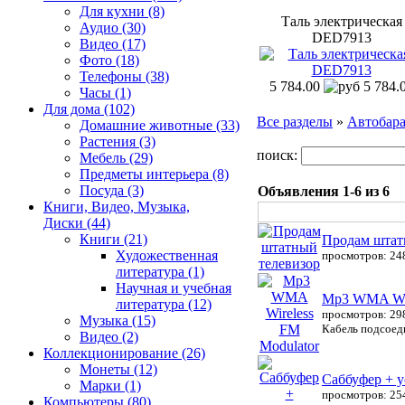
Для кухни (8)
Таль электрическая
Аудио (30)
DED7913
Видео (17)
Фото (18)
Телефоны (38)
5 784.00
5 784.
Часы (1)
Для дома (102)
Все разделы
»
Автобара
Домашние животные (33)
Растения (3)
поиск:
Мебель (29)
Предметы интерьера (8)
Посуда (3)
Объявления 1-6 из 6
Книги, Видео, Музыка,
Диски (44)
Книги (21)
Продам штат
Художественная
просмотров: 24
литература (1)
Научная и учебная
Mp3 WMA Wir
литература (12)
просмотров: 29
Музыка (15)
Кабель подсоеди
Видео (2)
Коллекционирование (26)
Монеты (12)
Саббуфер + у
Марки (1)
просмотров: 25
Компьютеры (80)