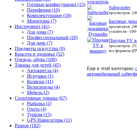
Готовые конфигурации (15)
Subwoofer
Периферия (10)
просмотров: 24
Комплектующие (18)
Мониторы (7)
Басовые дин
Инструмент (41)
просмотров: 24
усилителя - 100-
Для дома (7)
Профессиональный (20)
Продам TV в
Для дачи (7)
просмотров: 25
Предметы искусства (9)
все форматы (DV
Красота и здоровье (52)
Одежда, обувь (100)
Товары для детей (45)
Еще в этой категории:
Автокресла (4)
автомобильный сабву
Игрушки (1)
Коляски (11)
Велосипеды (4)
Мебель (2)
Спортивные товары (67)
Рыбалка (2)
Охота (4)
Туризм (15)
GPS Навигаторы (11)
Разное (182)