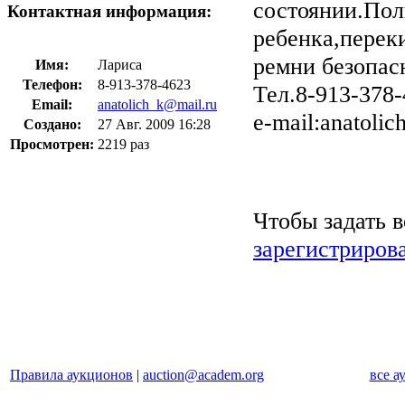
состоянии.Пол
Контактная информация:
ребенка,перек
ремни безопас
Имя:
Лариса
Телефон:
8-913-378-4623
Тел.8-913-378
Email:
anatolich_k@mail.ru
e-mail:anatolic
Создано:
27 Авг. 2009 16:28
Просмотрен:
2219 раз
Чтобы задать 
зарегистриров
Правила аукционов
|
auction@academ.org
все а